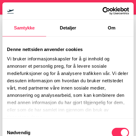
Bus stops for Flybussen
Samtykke
Detaljer
Om
See all our bus stops on the map.
Denne nettsiden anvender cookies
Vi bruker informasjonskapsler for å gi innhold og
FB1 Majorstuen via Torshov-
annonser et personlig preg, for å levere sosiale
Sagene
mediefunksjoner og for å analysere trafikken vår. Vi deler
dessuten informasjon om hvordan du bruker nettstedet
vårt, med partnerne våre innen sosiale medier,
FB3 Radiumhospitalet via Økern-
annonsering og analysearbeid, som kan kombinere den
Storo-Tåsen-Smestad
med annen informasjon du har gjort tilgjengelig for dem,
eller som de har samlet inn gjennom din bruk av
FB5 Oslo sentrum via Helsfyr-
tjenestene deres.
Hasle-Bislett
Samtykkevalg
Nødvendig